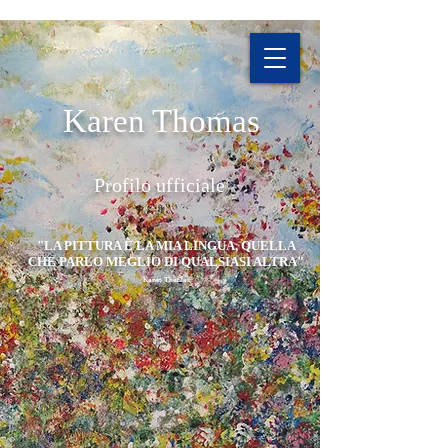
Karen Thomas
Profilo ufficiale
"LA PITTURA È LA MIA LINGUA, QUELLA
CHE PARLO MEGLIO DI QUALSIASI ALTRA"
Karen Thomas