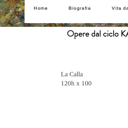
Home
Biografia
Vita d
Opere dal cicl
La Calla
120h x 100