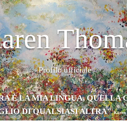
aren Thom
Profilo ufficiale
RA È LA MIA LINGUA, QUELLA
LIO DI QUALSIASI ALTRA"
Karen