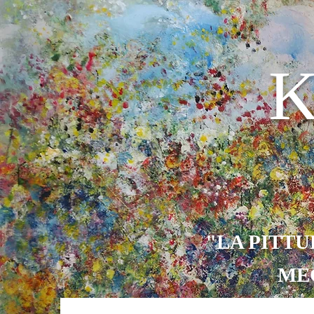
K
"LA PITTU
MEG