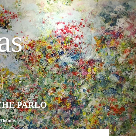
as
 CHE PARLO
 Thomas